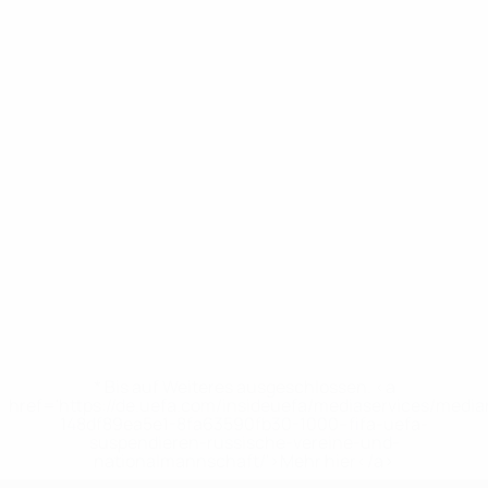
* Bis auf Weiteres ausgeschlossen. <a
href='https://de.uefa.com/insideuefa/mediaservices/medi
148df89ea5e1-8fa63590fb30-1000--fifa-uefa-
suspendieren-russische-vereine-und-
nationalmannschaft/'>Mehr hier</a>