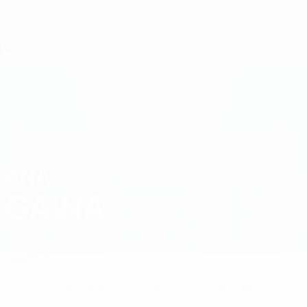
Direkt
zum
Hauptinhalt
UEFA U17-EM Frauen
ANA
Ana Gaina Stat.
GAINA
Moldawien
Überblick
Keine Daten für diesen Spieler vorhanden