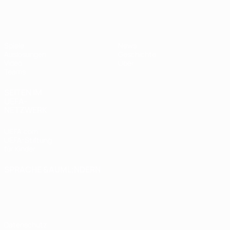
UEFA U17-EM Frauen
Spiele
News
Auslosungen
Geschichte
Video
Über
Teams
SEITEN IM
UEFA-
NETZWERK
UEFA.com
UEFA-Stiftung
für Kinder
SPRACHE &AUML;NDERN
Deutsch
English
Français
Deutsch
Русский
Español
Italiano
Português
Datenschutz