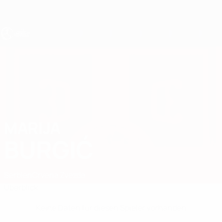
Direkt
zum
Hauptinhalt
UEFA U17-EM Frauen
MARIJA
Marija Burgić Stat.
BURGIĆ
Serbien
Crvena Zvezda
Überblick
Keine Daten für diesen Spieler vorhanden