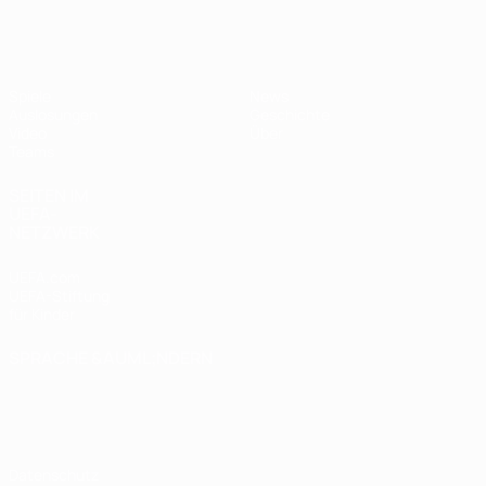
UEFA U17-EM Frauen
Spiele
News
Auslosungen
Geschichte
Video
Über
Teams
SEITEN IM
UEFA-
NETZWERK
UEFA.com
UEFA-Stiftung
für Kinder
SPRACHE &AUML;NDERN
Deutsch
English
Français
Deutsch
Русский
Español
Italiano
Português
Datenschutz