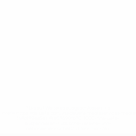
* Bis auf Weiteres ausgeschlossen. <a
href='https://de.uefa.com/insideuefa/mediaservices/medi
148df89ea5e1-8fa63590fb30-1000--fifa-uefa-
suspendieren-russische-vereine-und-
nationalmannschaft/'>Mehr hier</a>