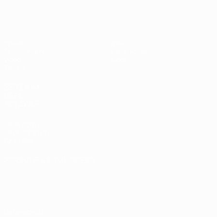
UEFA U17-EM Frauen
Spiele
News
Auslosungen
Geschichte
Video
Über
Teams
SEITEN IM
UEFA-
NETZWERK
UEFA.com
UEFA-Stiftung
für Kinder
SPRACHE &AUML;NDERN
Deutsch
English
Français
Deutsch
Русский
Español
Italiano
Português
Datenschutz