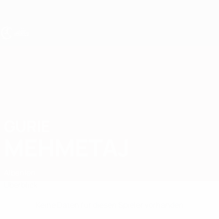
Direkt
zum
Hauptinhalt
UEFA U17-EM Frauen
GURIE
Gurie Mehmetaj Stat.
MEHMETAJ
Albanien
Überblick
Keine Daten für diesen Spieler vorhanden