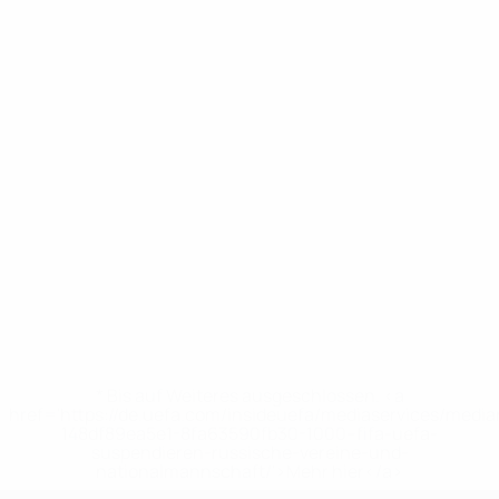
* Bis auf Weiteres ausgeschlossen. <a
href='https://de.uefa.com/insideuefa/mediaservices/medi
148df89ea5e1-8fa63590fb30-1000--fifa-uefa-
suspendieren-russische-vereine-und-
nationalmannschaft/'>Mehr hier</a>