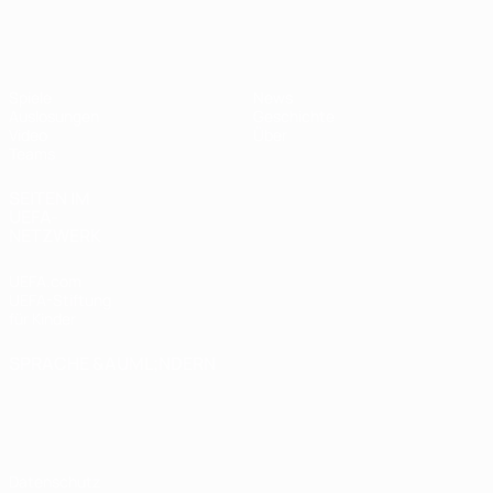
UEFA U17-EM Frauen
Spiele
News
Auslosungen
Geschichte
Video
Über
Teams
SEITEN IM
UEFA-
NETZWERK
UEFA.com
UEFA-Stiftung
für Kinder
SPRACHE &AUML;NDERN
Deutsch
English
Français
Deutsch
Русский
Español
Italiano
Português
Datenschutz