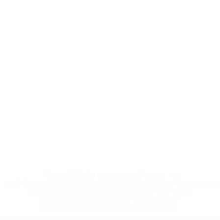
* Bis auf Weiteres ausgeschlossen. <a
href='https://de.uefa.com/insideuefa/mediaservices/medi
148df89ea5e1-8fa63590fb30-1000--fifa-uefa-
suspendieren-russische-vereine-und-
nationalmannschaft/'>Mehr hier</a>