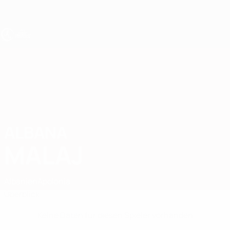
Direkt
zum
Hauptinhalt
UEFA U17-EM Frauen
ALBANA
Albana Malaj Stat.
MALAJ
Albanien
Apolonia
Überblick
Keine Daten für diesen Spieler vorhanden