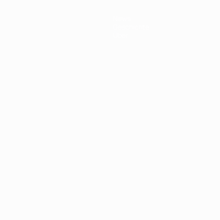
News
Geschichte
Über
Português