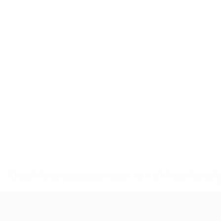
* Bis auf Weiteres ausgeschlossen. <a href='https://de.
UEFA U17-EM Frauen