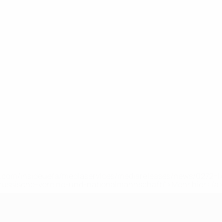
uefa.com/insideuefa/mediaservices/mediareleases/news/0272
russische-vereine-und-nationalmannschaft/'>Mehr hier</a