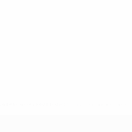
-148df89ea5e1-8fa63590fb30-1000--fifa-uefa-suspendieren-
>