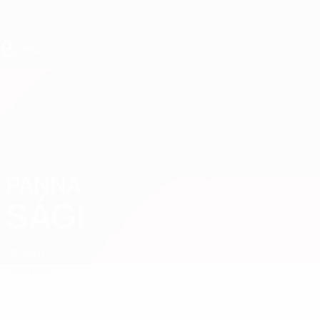
Direkt
zum
Hauptinhalt
UEFA U17-EM Frauen
PANNA
Panna Sági Stat.
SÁGI
Ungarn
Überblick