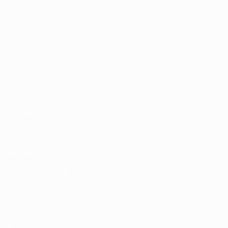
UEFA U17-EM Frauen
Spiele
News
Auslosungen
Geschichte
Video
Über
Teams
SEITEN IM
UEFA-
NETZWERK
UEFA.com
UEFA-Stiftung
für Kinder
SPRACHE &AUML;NDERN
Deutsch
English
Français
Deutsch
Русский
Español
Italiano
Português
Datenschutz