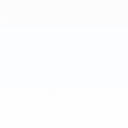
Direkt
zum
Hauptinhalt
UEFA U17-EM Frauen
Andorra
Andorra Statistiken UEFA-U17-EM Frauen 2027
Überblick
Spiele
Statistiken
Kader
* Bis auf Weiteres ausgeschlossen. <a
href='https://de.uefa.com/insideuefa/mediaservices/medi
148df89ea5e1-8fa63590fb30-1000--fifa-uefa-
suspendieren-russische-vereine-und-
nationalmannschaft/'>Mehr hier</a>