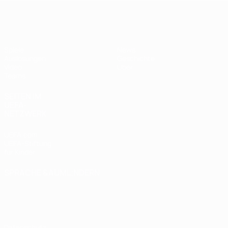
UEFA U17-EM Frauen
Spiele
News
Auslosungen
Geschichte
Video
Über
Teams
SEITEN IM
UEFA-
NETZWERK
UEFA.com
UEFA-Stiftung
für Kinder
SPRACHE &AUML;NDERN
Deutsch
English
Français
Deutsch
Русский
Español
Italiano
Português
Datenschutz