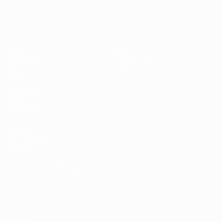
UEFA U17-EM Frauen
Spiele
News
Auslosungen
Geschichte
Video
Über
Teams
SEITEN IM
UEFA-
NETZWERK
UEFA.com
UEFA-Stiftung
für Kinder
SPRACHE &AUML;NDERN
Deutsch
English
Français
Deutsch
Русский
Español
Italiano
Português
Datenschutz