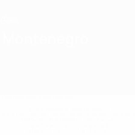
Direkt
zum
Hauptinhalt
UEFA U17-EM Frauen
Montenegro
Montenegro Statistiken UEFA-U17-EM Frauen 2027
Überblick
Spiele
Statistiken
Kader
* Bis auf Weiteres ausgeschlossen. <a
href='https://de.uefa.com/insideuefa/mediaservices/medi
148df89ea5e1-8fa63590fb30-1000--fifa-uefa-
suspendieren-russische-vereine-und-
nationalmannschaft/'>Mehr hier</a>