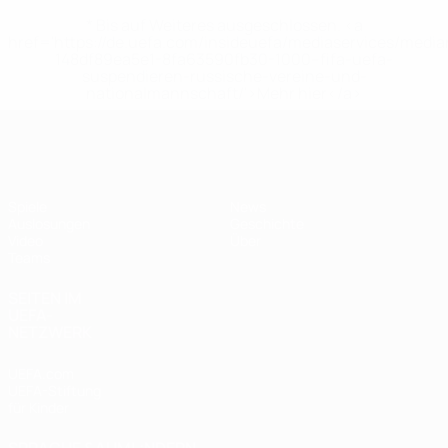
* Bis auf Weiteres ausgeschlossen. <a
href='https://de.uefa.com/insideuefa/mediaservices/medi
148df89ea5e1-8fa63590fb30-1000--fifa-uefa-
suspendieren-russische-vereine-und-
nationalmannschaft/'>Mehr hier</a>
UEFA U17-EM Frauen
Spiele
News
Auslosungen
Geschichte
Video
Über
Teams
SEITEN IM
UEFA-
NETZWERK
UEFA.com
UEFA-Stiftung
für Kinder