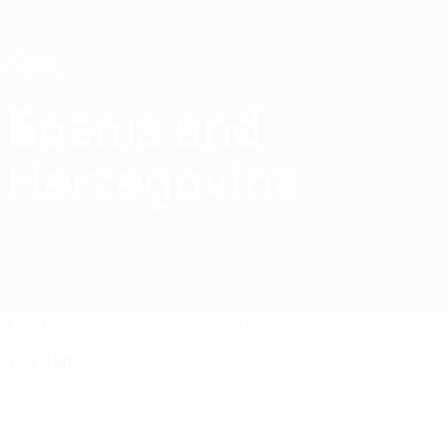
Direkt
zum
Hauptinhalt
UEFA U17-EM Frauen
Bosnia and
Bosnia and Herzegovina UEFA-U17-EM Frauen 2027
Herzegovina
Überblick
Spiele
Statistiken
Kader
Kader
Offizielle Spielerliste noch nicht verfügbar