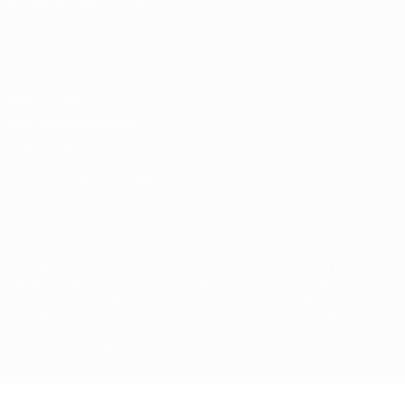
SPRACHE &AUML;NDERN
Deutsch
English
Français
Deutsch
Русский
Español
Italiano
Português
Datenschutz
Nutzungsbedingungen
Cookie-Politik
Datenschutzeinstellungen
© 1998-2026 UEFA. Alle Rechte vorbehalten
Der Name UEFA, das UEFA-Logo und alle Marken von UEFA-
Wettbewerben sind geschützte Marken und/oder von der UEFA
urheberrechtlich geschützt. Sie dürfen nicht für kommerzielle
Zwecke verwendet werden. Mit der Verwendung von UEFA.com
erklären Sie sich mit den Nutzungsbedingungen und der
Datenschutzpolitik für die Website einverstanden.