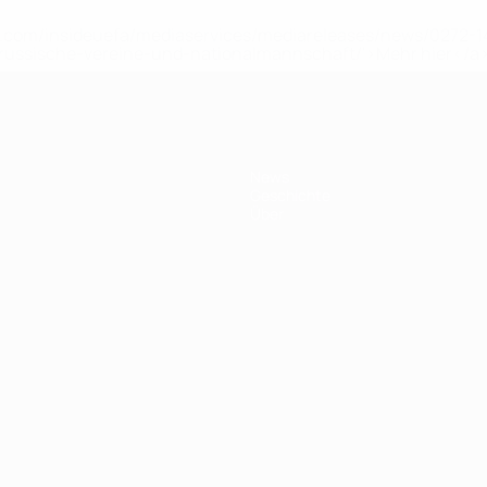
uefa.com/insideuefa/mediaservices/mediareleases/news/0272
russische-vereine-und-nationalmannschaft/'>Mehr hier</a
News
Geschichte
Über
Português