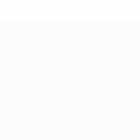
* Bis auf Weiteres ausgeschlossen. <a href='https://de.
UEFA U17-EM Frauen
Spiele
Auslosungen
Video
Teams
SEITEN IM UEFA-NETZWERK
UEFA.com
UEFA-Stiftung für Kinder
SPRACHE &AUML;NDERN
Deutsch
English
Français
Deutsch
Русский
Español
Italiano
Datenschutz