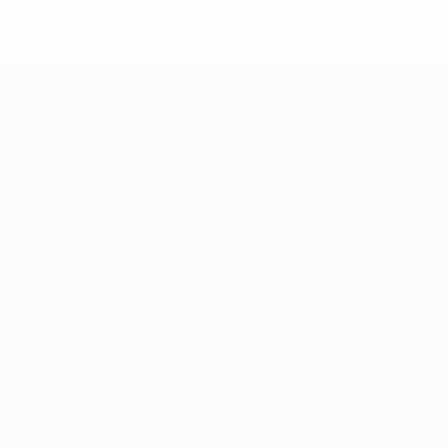
-148df89ea5e1-8fa63590fb30-1000--fifa-uefa-suspendieren-
>