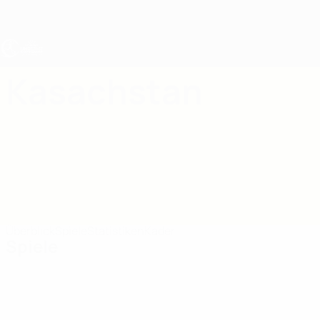
Direkt
zum
Hauptinhalt
UEFA U17-EM Frauen
Kasachstan
Kasachstan UEFA-U17-EM Frauen 2027
Überblick
Spiele
Statistiken
Kader
Spiele