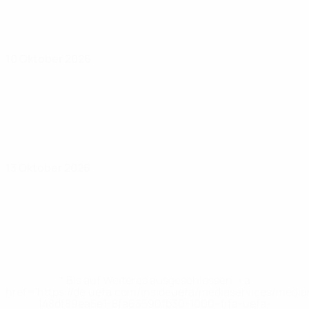
10 Oktober 2026
13 Oktober 2026
* Bis auf Weiteres ausgeschlossen. <a
href='https://de.uefa.com/insideuefa/mediaservices/medi
148df89ea5e1-8fa63590fb30-1000--fifa-uefa-