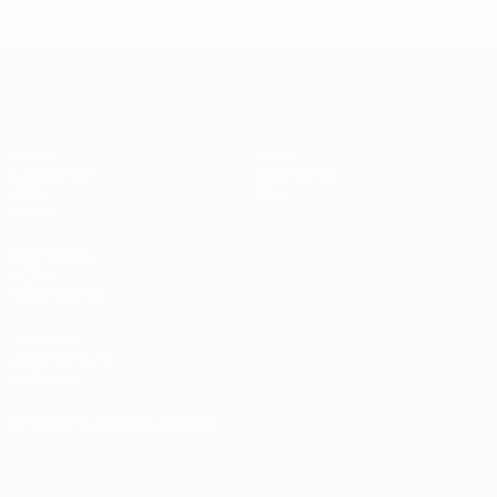
suspendieren-russische-vereine-und-
nationalmannschaft/'>Mehr hier</a>
UEFA U17-EM Frauen
Spiele
News
Auslosungen
Geschichte
Video
Über
Teams
SEITEN IM
UEFA-
NETZWERK
UEFA.com
UEFA-Stiftung
für Kinder
SPRACHE &AUML;NDERN
Deutsch
English
Français
Deutsch
Русский
Español
Italiano
Português