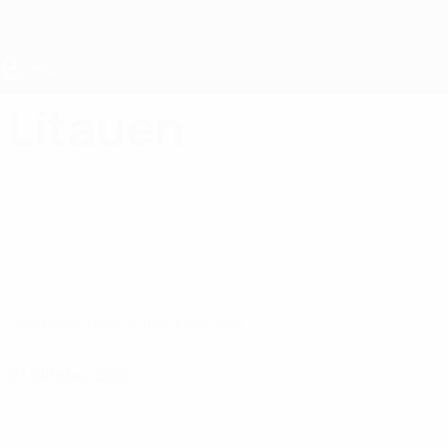
Direkt
zum
Hauptinhalt
UEFA U17-EM Frauen
Litauen
Litauen UEFA-U17-EM Frauen 2027
Überblick
Spiele
Statistiken
Kader
07 Oktober 2026