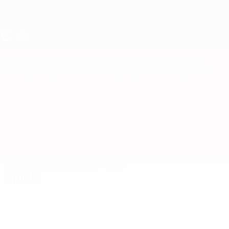
Direkt
zum
Hauptinhalt
UEFA U17-EM Frauen
Nordmazedonien
Nordmazedonien UEFA-U17-EM Frauen 2027
Überblick
Spiele
Statistiken
Kader
Spiele