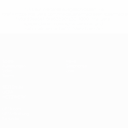
* Bis auf Weiteres ausgeschlossen. <a
href='https://de.uefa.com/insideuefa/mediaservices/medi
148df89ea5e1-8fa63590fb30-1000--fifa-uefa-
suspendieren-russische-vereine-und-
nationalmannschaft/'>Mehr hier</a>
UEFA U17-EM Frauen
Spiele
News
Auslosungen
Geschichte
Video
Über
Teams
SEITEN IM
UEFA-
NETZWERK
UEFA.com
UEFA-Stiftung
für Kinder