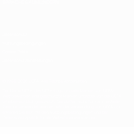
SPRACHE &AUML;NDERN
Deutsch
English
Français
Deutsch
Русский
Español
Italiano
Português
Datenschutz
Nutzungsbedingungen
Cookie-Politik
Datenschutzeinstellungen
© 1998-2026 UEFA. Alle Rechte vorbehalten
Der Name UEFA, das UEFA-Logo und alle Marken von UEFA-
Wettbewerben sind geschützte Marken und/oder von der UEFA
urheberrechtlich geschützt. Sie dürfen nicht für kommerzielle
Zwecke verwendet werden. Mit der Verwendung von UEFA.com
erklären Sie sich mit den Nutzungsbedingungen und der
Datenschutzpolitik für die Website einverstanden.