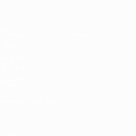
UEFA U17-EM Frauen
Spiele
News
Auslosungen
Geschichte
Video
Über
Teams
SEITEN IM
UEFA-
NETZWERK
UEFA.com
UEFA-Stiftung
für Kinder
SPRACHE &AUML;NDERN
Deutsch
English
Français
Deutsch
Русский
Español
Italiano
Português
Datenschutz