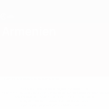
Direkt
zum
Hauptinhalt
UEFA U17-EM Frauen
Armenien
Armenien UEFA-U17-EM Frauen 2027
Überblick
Spiele
Statistiken
Kader
* Bis auf Weiteres ausgeschlossen. <a
href='https://de.uefa.com/insideuefa/mediaservices/medi
148df89ea5e1-8fa63590fb30-1000--fifa-uefa-
suspendieren-russische-vereine-und-
nationalmannschaft/'>Mehr hier</a>