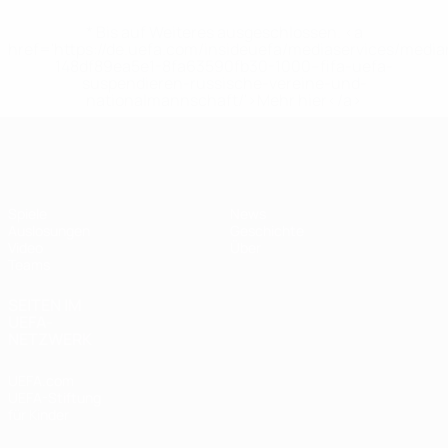
* Bis auf Weiteres ausgeschlossen. <a
href='https://de.uefa.com/insideuefa/mediaservices/medi
148df89ea5e1-8fa63590fb30-1000--fifa-uefa-
suspendieren-russische-vereine-und-
nationalmannschaft/'>Mehr hier</a>
UEFA U17-EM Frauen
Spiele
News
Auslosungen
Geschichte
Video
Über
Teams
SEITEN IM
UEFA-
NETZWERK
UEFA.com
UEFA-Stiftung
für Kinder