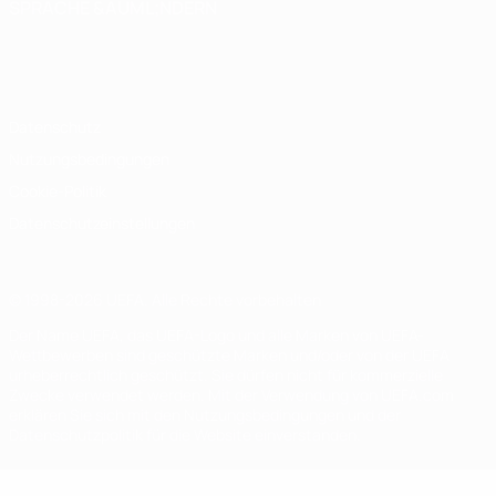
SPRACHE &AUML;NDERN
Deutsch
English
Français
Deutsch
Русский
Español
Italiano
Português
Datenschutz
Nutzungsbedingungen
Cookie-Politik
Datenschutzeinstellungen
© 1998-2026 UEFA. Alle Rechte vorbehalten
Der Name UEFA, das UEFA-Logo und alle Marken von UEFA-
Wettbewerben sind geschützte Marken und/oder von der UEFA
urheberrechtlich geschützt. Sie dürfen nicht für kommerzielle
Zwecke verwendet werden. Mit der Verwendung von UEFA.com
erklären Sie sich mit den Nutzungsbedingungen und der
Datenschutzpolitik für die Website einverstanden.