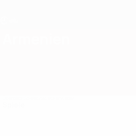
Direkt
zum
Hauptinhalt
UEFA U17-EM Frauen
Armenien
Armenien UEFA-U17-EM Frauen 2027
Überblick
Spiele
Statistiken
Kader
Spiele