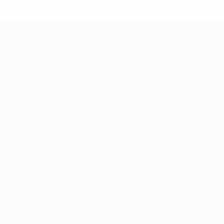
suspendieren-russische-vereine-und-
nationalmannschaft/'>Mehr hier</a>
UEFA U17-EM Frauen
Spiele
News
Auslosungen
Geschichte
Video
Über
Teams
SEITEN IM
UEFA-
NETZWERK
UEFA.com
UEFA-Stiftung
für Kinder
SPRACHE &AUML;NDERN
Deutsch
English
Français
Deutsch
Русский
Español
Italiano
Português