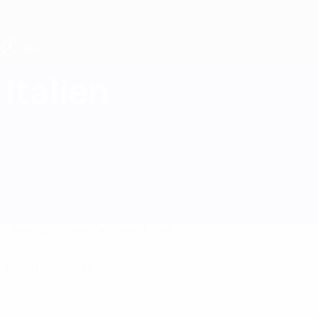
Direkt
zum
Hauptinhalt
UEFA U17-EM Frauen
Italien
Italien UEFA-U17-EM Frauen 2027
Überblick
Spiele
Statistiken
Kader
07 Oktober 2026