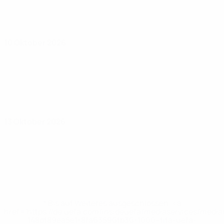
10 Oktober 2026
13 Oktober 2026
* Bis auf Weiteres ausgeschlossen. <a
href='https://de.uefa.com/insideuefa/mediaservices/medi
148df89ea5e1-8fa63590fb30-1000--fifa-uefa-