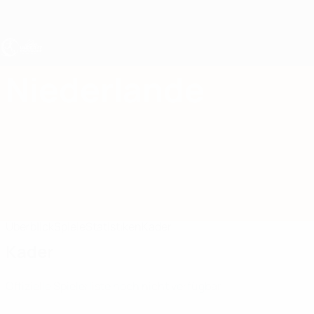
Direkt
zum
Hauptinhalt
UEFA U17-EM Frauen
Niederlande
Niederlande UEFA-U17-EM Frauen 2027
Überblick
Spiele
Statistiken
Kader
Kader
Offizielle Spielerliste noch nicht verfügbar