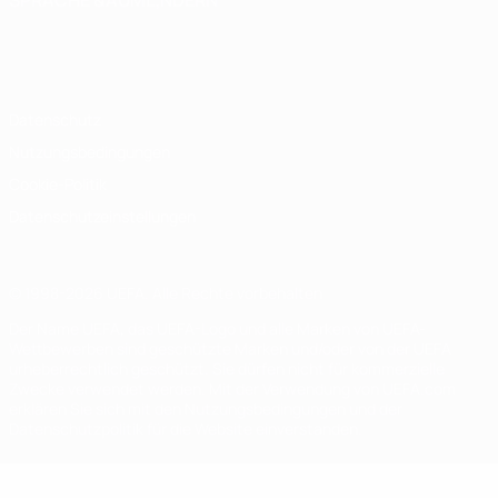
SPRACHE &AUML;NDERN
Deutsch
English
Français
Deutsch
Русский
Español
Italiano
Português
Datenschutz
Nutzungsbedingungen
Cookie-Politik
Datenschutzeinstellungen
© 1998-2026 UEFA. Alle Rechte vorbehalten
Der Name UEFA, das UEFA-Logo und alle Marken von UEFA-
Wettbewerben sind geschützte Marken und/oder von der UEFA
urheberrechtlich geschützt. Sie dürfen nicht für kommerzielle
Zwecke verwendet werden. Mit der Verwendung von UEFA.com
erklären Sie sich mit den Nutzungsbedingungen und der
Datenschutzpolitik für die Website einverstanden.