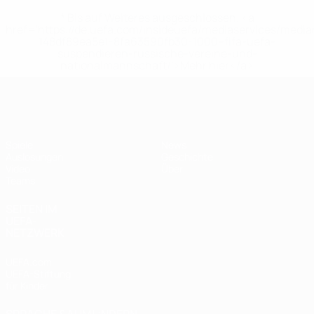
* Bis auf Weiteres ausgeschlossen. <a
href='https://de.uefa.com/insideuefa/mediaservices/medi
148df89ea5e1-8fa63590fb30-1000--fifa-uefa-
suspendieren-russische-vereine-und-
nationalmannschaft/'>Mehr hier</a>
UEFA U17-EM Frauen
Spiele
News
Auslosungen
Geschichte
Video
Über
Teams
SEITEN IM
UEFA-
NETZWERK
UEFA.com
UEFA-Stiftung
für Kinder