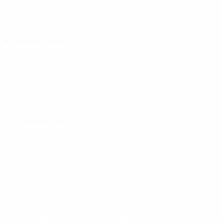
24 Oktober 2026
24 Oktober 2026
* Bis auf Weiteres ausgeschlossen. <a
href='https://de.uefa.com/insideuefa/mediaservices/medi
148df89ea5e1-8fa63590fb30-1000--fifa-uefa-