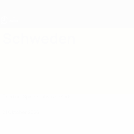
Direkt
zum
Hauptinhalt
UEFA U17-EM Frauen
Schweden
Schweden UEFA-U17-EM Frauen 2027
Überblick
Spiele
Statistiken
Kader
21 Oktober 2026