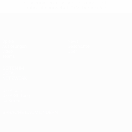
suspendieren-russische-vereine-und-
nationalmannschaft/'>Mehr hier</a>
UEFA U17-EM Frauen
Spiele
News
Auslosungen
Geschichte
Video
Über
Teams
SEITEN IM
UEFA-
NETZWERK
UEFA.com
UEFA-Stiftung
für Kinder
SPRACHE &AUML;NDERN
Deutsch
English
Français
Deutsch
Русский
Español
Italiano
Português