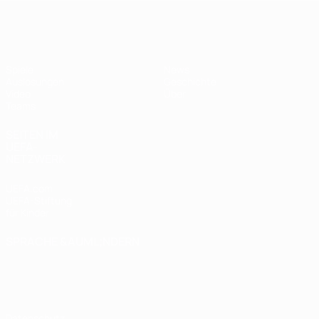
UEFA U17-EM Frauen
Spiele
News
Auslosungen
Geschichte
Video
Über
Teams
SEITEN IM
UEFA-
NETZWERK
UEFA.com
UEFA-Stiftung
für Kinder
SPRACHE &AUML;NDERN
Deutsch
English
Français
Deutsch
Русский
Español
Italiano
Português
Datenschutz