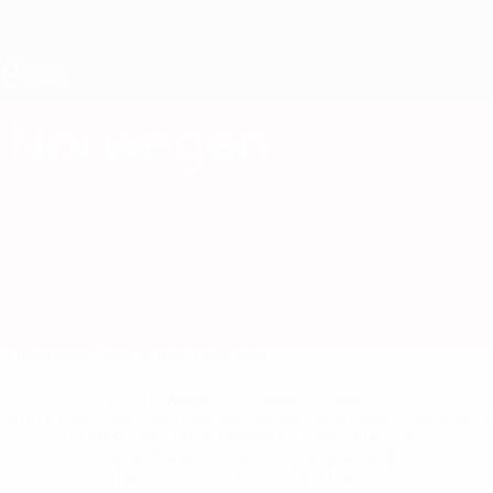
Direkt
zum
Hauptinhalt
UEFA U17-EM Frauen
Norwegen
Norwegen UEFA-U17-EM Frauen 2027
Überblick
Spiele
Statistiken
Kader
* Bis auf Weiteres ausgeschlossen. <a
href='https://de.uefa.com/insideuefa/mediaservices/medi
148df89ea5e1-8fa63590fb30-1000--fifa-uefa-
suspendieren-russische-vereine-und-
nationalmannschaft/'>Mehr hier</a>