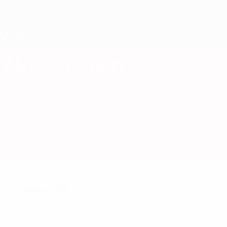
Direkt
zum
Hauptinhalt
UEFA U17-EM Frauen
Norwegen
Norwegen UEFA-U17-EM Frauen 2027
Überblick
Spiele
Statistiken
Kader
07 Oktober 2026