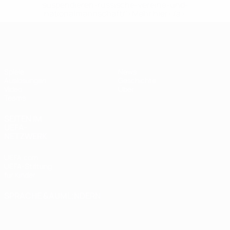
suspendieren-russische-vereine-und-
nationalmannschaft/'>Mehr hier</a>
UEFA U17-EM Frauen
Spiele
News
Auslosungen
Geschichte
Video
Über
Teams
SEITEN IM
UEFA-
NETZWERK
UEFA.com
UEFA-Stiftung
für Kinder
SPRACHE &AUML;NDERN
Deutsch
English
Français
Deutsch
Русский
Español
Italiano
Português