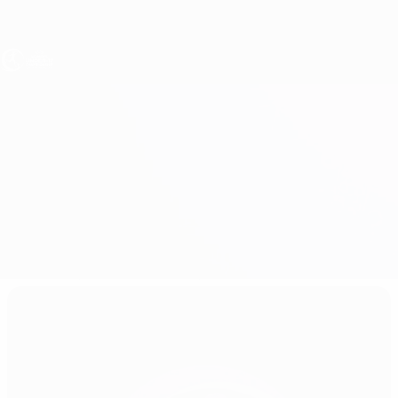
Direkt
zum
Hauptinhalt
UEFA U17-EM Frauen
Österreich vs Ukraine
Überblick
Updates
Infos zum Spiel