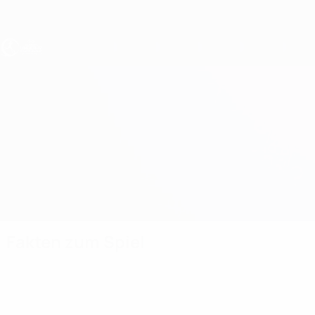
Direkt
zum
Hauptinhalt
UEFA U17-EM Frauen
Österreich vs Ukraine
Überblick
Updates
Infos zum Spiel
Fakten zum Spiel