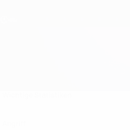
Direkt
zum
Hauptinhalt
UEFA U17-EM Frauen
Georgien vs Kasachstan
Überblick
Updates
Infos zum Spiel
Wichtige Statistiken
Angriff