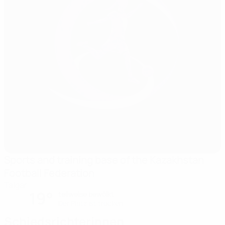
Sports and training base of the Kazakhstan
Football Federation
Talgar
19°
teilweise bewölkt
Der Platz ist trocken
Schiedsrichterinnen