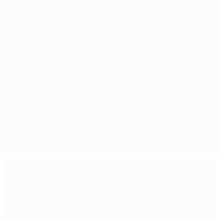
Direkt
zum
Hauptinhalt
UEFA U17-EM Frauen
Georgien vs Kasachstan
Überblick
Updates
Infos zum Spiel