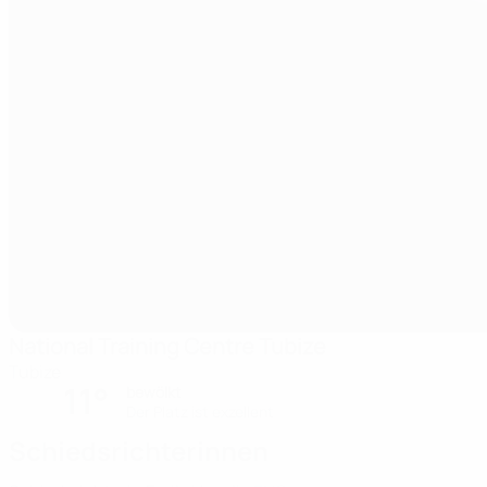
National Training Centre Tubize
Tubize
11°
bewölkt
Der Platz ist exzellent
Schiedsrichterinnen