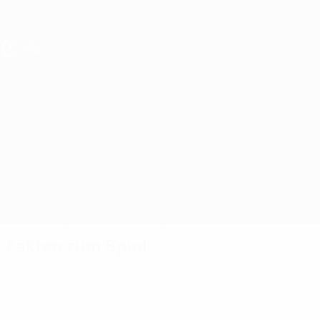
Direkt
zum
Hauptinhalt
UEFA U17-EM Frauen
Deutschland vs Bosnia and Herzegovina
Überblick
Updates
Infos zum Spiel
Fakten zum Spiel