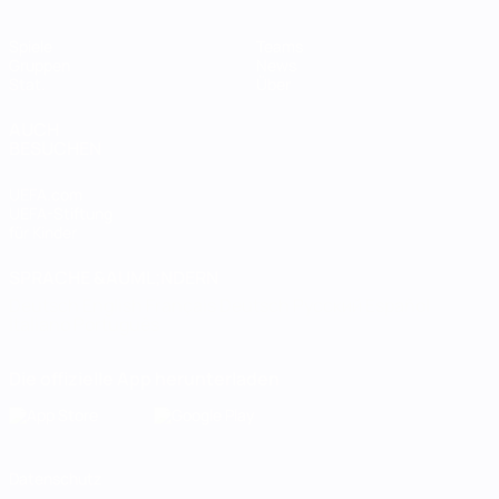
Spiele
Teams
Gruppen
News
Stat.
Über
AUCH
BESUCHEN
UEFA.com
UEFA-Stiftung
für Kinder
SPRACHE &AUML;NDERN
Deutsch
English
Français
Deutsch
Русский
Español
Italiano
Português
Die offizielle App herunterladen
Datenschutz