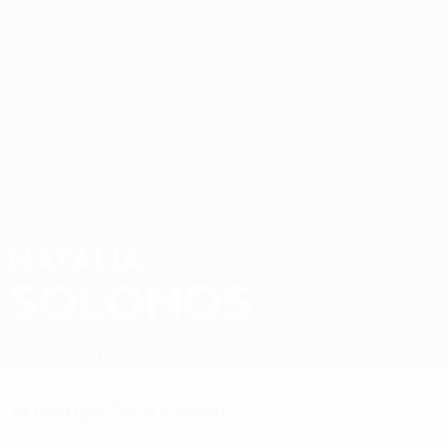
Direkt
zum
Hauptinhalt
Nations League &amp; Women's EURO
Erhalten
Live-Ergebnisse &amp; Statistiken
UEFA Women's Nations League
NATALIA
Natalia Solonos Stat. 2027
SOLONOS
Zypern
Omonia
Überblick
Statistiken
Spiele
Wichtige Statistiken
1
1