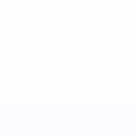
Absolvierte Spiele
Gespielte Minuten
0
0
Tore
Vorlagen
0
0
Gelbe Karten
Rote Karten
UEFA Women's Nations League