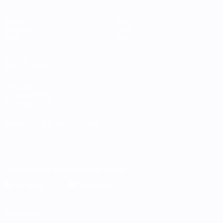
Spiele
Teams
Gruppen
News
Stat.
Über
AUCH
BESUCHEN
UEFA.com
UEFA-Stiftung
für Kinder
SPRACHE &AUML;NDERN
Deutsch
English
Français
Deutsch
Русский
Español
Italiano
Português
Die offizielle App herunterladen
Datenschutz