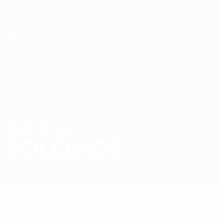
Direkt
zum
Hauptinhalt
Nations League &amp; Women's EURO
Erhalten
Live-Ergebnisse &amp; Statistiken
UEFA Women's Nations League
NATALIA
Natalia Solonos Stat. 2027
SOLONOS
Zypern
Omonia
Überblick
Statistiken
Spiele
KLUBPOSITION
NATIONALTEAMPOSITION
Mittelfeldspielerin
Stürmerin