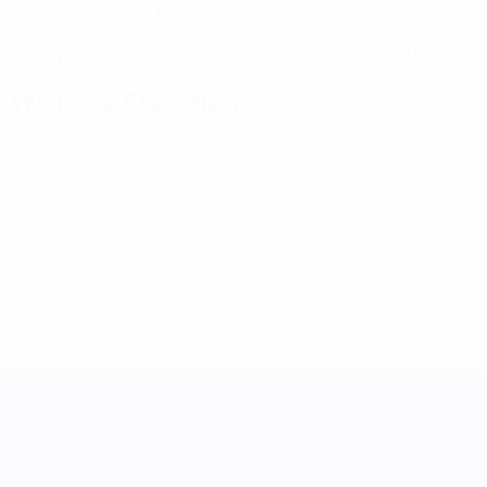
14
20
KLUB-RÜCKENNUMMER
NATIONALTEAM-NUMMER
Zypern
30.5.2009 (17)
LAND
GEBURTSDATUM
Wichtige Statistiken
Alle Statistiken
1
1
Absolvierte Spiele
Gespielte Minuten
0
0
Tore
Vorlagen
0
0
Gelbe Karten
Rote Karten
UEFA Women's Nations League