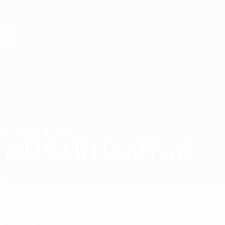
Direkt
zum
Hauptinhalt
Nations League & Women's EURO
Live-Ergebnisse & Statistiken
UEFA Women's Nations League
VIOLETA
Violeta Musakhanyan Stat. 2027
MUSAKHANYAN
Armenien
Überblick
Statistiken
Torhüterin
POSITION
Armenien
LAND