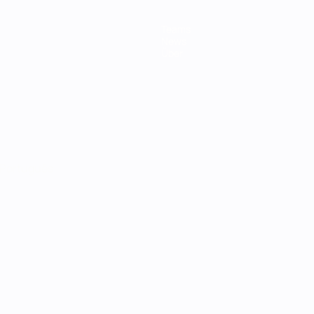
Teams
News
Über
Português