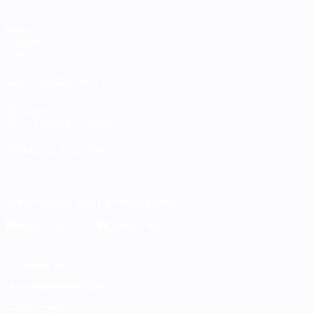
Spiele
Gruppen
Stat.
AUCH BESUCHEN
UEFA.com
UEFA-Stiftung für Kinder
SPRACHE ÄNDERN
Deutsch
English
Français
Deutsch
Русский
Español
Italiano
Die offizielle App herunterladen
Datenschutz
Nutzungsbedingungen
Cookie-Politik