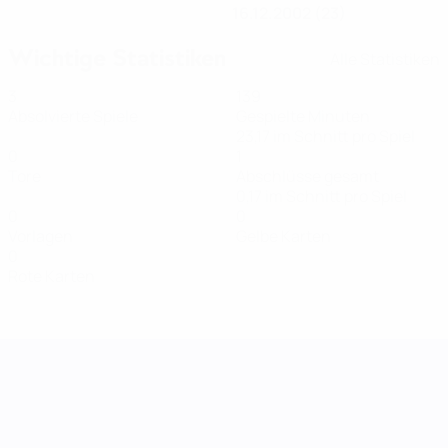
16.12.2002 (23)
Wichtige Statistiken
Alle Statistiken
3
139
Absolvierte Spiele
Gespielte Minuten
23,17 im Schnitt pro Spiel
0
1
Tore
Abschlüsse gesamt
0,17 im Schnitt pro Spiel
0
0
Vorlagen
Gelbe Karten
0
Rote Karten
UEFA Women's Nations League