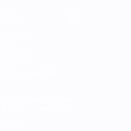
Spiele
Teams
Gruppen
News
Stat.
Über
AUCH
BESUCHEN
UEFA.com
UEFA-Stiftung
für Kinder
SPRACHE &AUML;NDERN
Deutsch
English
Français
Deutsch
Русский
Español
Italiano
Português
Die offizielle App herunterladen
Datenschutz