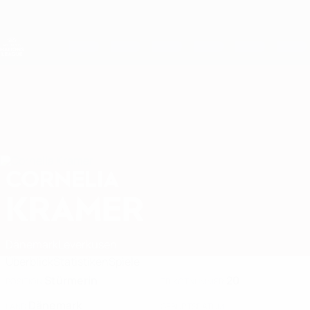
Direkt
zum
Hauptinhalt
Nations League &amp; Women's EURO
Erhalten
Live-Ergebnisse &amp; Statistiken
UEFA Women's Nations League
CORNELIA
Cornelia Kramer Stat. 2027
KRAMER
Dänemark
Leverkusen
Überblick
Statistiken
Spiele
Stürmerin
20
POSITION
TRIKOTNUMMER
Dänemark
LAND
GEBURTSDATUM