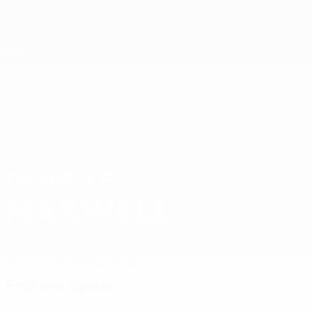
Direkt
zum
Hauptinhalt
Nations League &amp; Women's EURO
Live-Ergebnisse &amp; Statistiken
UEFA Women's Nations League
DANIELLE
Danielle Maxwell Stat. 2027
MAXWELL
Nordirland
Cliftonville
Überblick
Statistiken
Spiele
Frühere Spiele