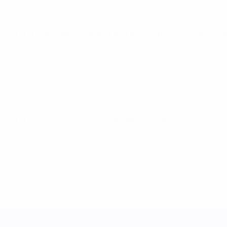
World Cup Women's Nations League
Fr 4 Apr. 2025
· Ligaphas
World Cup Women's Nations League
Di 25 Feb. 2025
· Ligaph
UEFA Women's Nations League