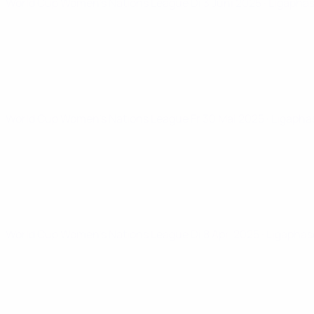
World Cup Women's Nations League
Di 3 Juni 2025
· Ligapha
World Cup Women's Nations League
Fr 30 Mai 2025
· Ligapha
World Cup Women's Nations League
Di 8 Apr. 2025
· Ligaphas