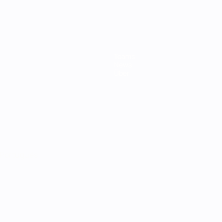
Teams
News
Über
Português