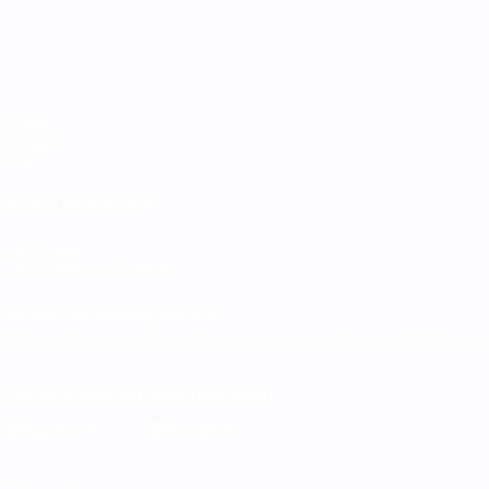
Spiele
Gruppen
Stat.
AUCH BESUCHEN
UEFA.com
UEFA-Stiftung für Kinder
SPRACHE &AUML;NDERN
Deutsch
English
Français
Deutsch
Русский
Español
Italiano
Die offizielle App herunterladen