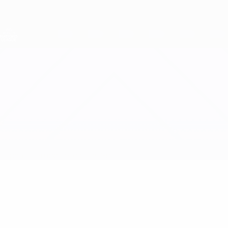
Direkt
zum
Hauptinhalt
Nations League &amp; Women's EURO
Erhalten
Live-Ergebnisse &amp; Statistiken
UEFA Women's Nations League
Nordirland vs Polen
Updates
Gruppe
Infos zum Spiel