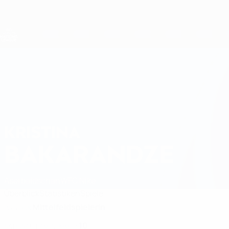
Direkt
zum
Hauptinhalt
Nations League &amp; Women's EURO
Live-Ergebnisse &amp; Statistiken
UEFA Women's Nations League
KRISTINA
Kristina Bakarandze Stat. 2027
BAKARANDZE
Aserbaidschan
WFC Nike
Überblick
Statistiken
Spiele
Mittelfeldspielerin
POSITION
10
NATIONALTEAM-NUMMER