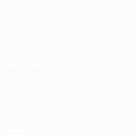
Spiele
Gruppen
Stat.
AUCH BESUCHEN
UEFA.com
UEFA-Stiftung für Kinder
SPRACHE &AUML;NDERN
Deutsch
English
Français
Deutsch
Русский
Español
Italiano
Die offizielle App herunterladen
Datenschutz
Nutzungsbedingungen
Cookie-Politik