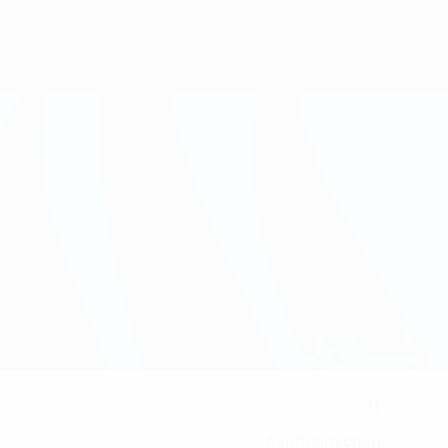
11
KLUB-RÜCKENNUMMER
Aserbaidschan
LAND