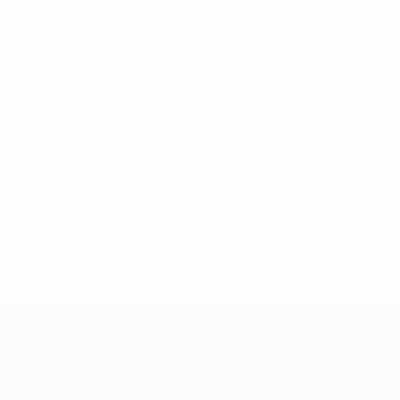
19.5.1998 (28)
GEBURTSDATUM
Wichtige Statistiken
1
Absolvierte Spiele
0
Tore
1
Gelbe Karten
UEFA Women's Nations League