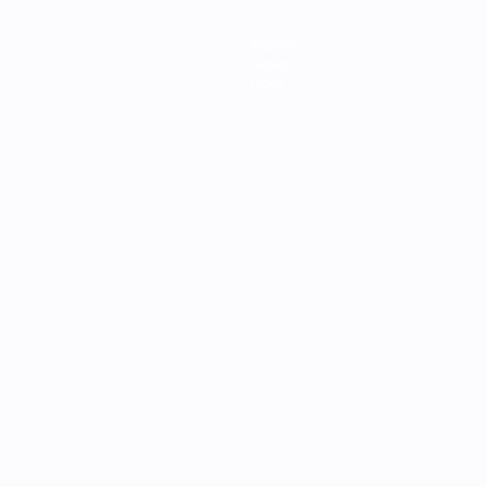
Teams
News
Über
Português