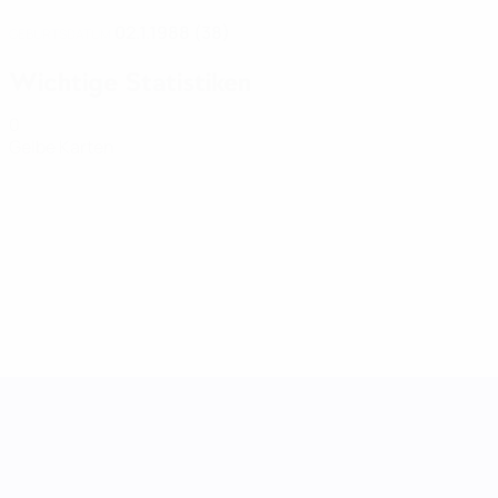
02.1.1988 (38)
GEBURTSDATUM
Wichtige Statistiken
0
Gelbe Karten
UEFA Women's Nations League