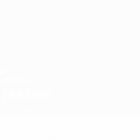
Direkt
zum
Hauptinhalt
Nations League &amp; Women's EURO
Live-Ergebnisse &amp; Statistiken
UEFA Women's Nations League
NADIA
Nadia Nadim Stat. 2027
NADIM
Dänemark
HB Køge
Überblick
Statistiken
Stürmerin
POSITION
20
NATIONALTEAM-NUMMER