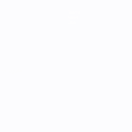
Teams
News
Über
Português