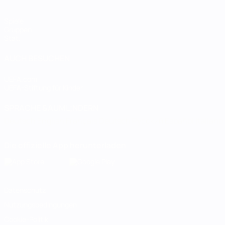
Spiele
Gruppen
Stat.
AUCH BESUCHEN
UEFA.com
UEFA-Stiftung für Kinder
SPRACHE &AUML;NDERN
Deutsch
English
Français
Deutsch
Русский
Español
Italiano
Die offizielle App herunterladen
Datenschutz
Nutzungsbedingungen
Cookie-Politik