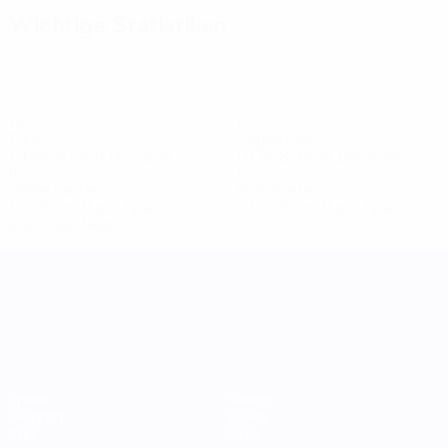
Wichtige Statistiken
19
11
Tore
Gegentore
1,9 im Schnitt pro Spiel
1,11 im Schnitt pro Spiel
10
1
Gelbe Karten
Rote Karten
1 im Schnitt pro Spiel
0,1 im Schnitt pro Spiel
Alle Statistiken
UEFA Women's Nations League
Spiele
Teams
Gruppen
News
Stat.
Über