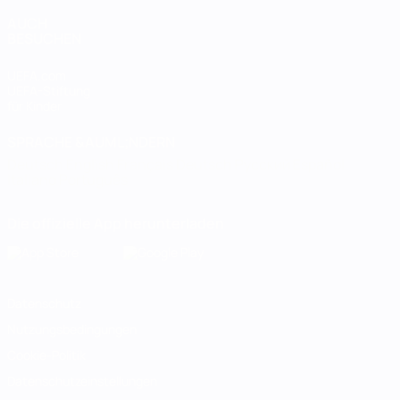
AUCH
BESUCHEN
UEFA.com
UEFA-Stiftung
für Kinder
SPRACHE &AUML;NDERN
Deutsch
English
Français
Deutsch
Русский
Español
Italiano
Português
Die offizielle App herunterladen
Datenschutz
Nutzungsbedingungen
Cookie-Politik
Datenschutzeinstellungen