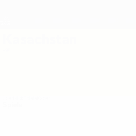
Direkt
zum
Hauptinhalt
Nations League &amp; Women's EURO
Erhalten
Live-Ergebnisse &amp; Statistiken
UEFA Women's Nations League
Kasachstan
Kasachstan Women's European Qualifiers 2027
Liga
Überblick
Spiele
Kader
Spiele