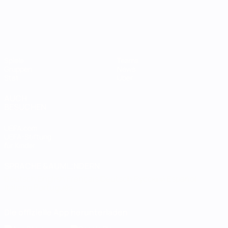
Spiele
Teams
Gruppen
News
Stat.
Über
AUCH
BESUCHEN
UEFA.com
UEFA-Stiftung
für Kinder
SPRACHE &AUML;NDERN
Deutsch
English
Français
Deutsch
Русский
Español
Italiano
Português
Die offizielle App herunterladen