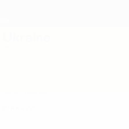
Direkt
zum
Hauptinhalt
Nations League &amp; Women's EURO
Erhalten
Live-Ergebnisse &amp; Statistiken
UEFA Women's Nations League
Ukraine
Ukraine Women's European Qualifiers 2027
Liga
Überblick
Spiele
Kader
21 Februar 2025