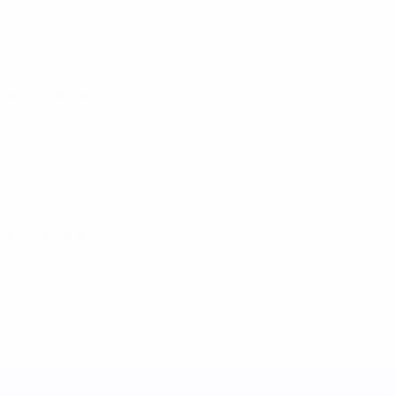
30 Mai 2025
03 Juni 2025
UEFA Women's Nations League