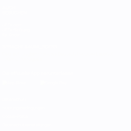
AUCH
BESUCHEN
UEFA.com
UEFA-Stiftung
für Kinder
SPRACHE &AUML;NDERN
Deutsch
English
Français
Deutsch
Русский
Español
Italiano
Português
Die offizielle App herunterladen
Datenschutz
Nutzungsbedingungen
Cookie-Politik
Datenschutzeinstellungen