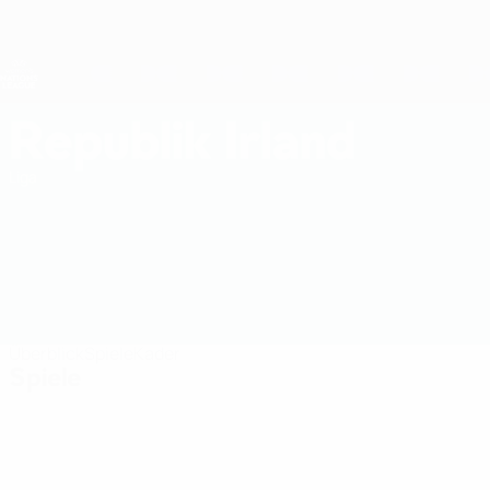
Direkt
zum
Hauptinhalt
Nations League &amp; Women's EURO
Erhalten
Live-Ergebnisse &amp; Statistiken
UEFA Women's Nations League
Republik Irland
Republik Irland Women's European Qualifiers 2027
Liga
Überblick
Spiele
Kader
Spiele