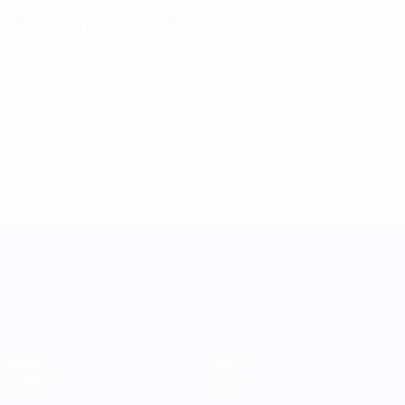
Wichtige Statistiken
24
19
Tore
Gegentore
1,72 im Schnitt pro Spiel
1,36 im Schnitt pro Spiel
23
1
Gelbe Karten
Rote Karten
1,65 im Schnitt pro Spiel
0,08 im Schnitt pro Spiel
Alle Statistiken
UEFA Women's Nations League
Spiele
Teams
Gruppen
News
Stat.
Über