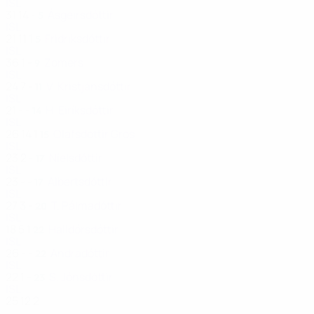
ISL
31
14
-
Ásgeirsdóttir
5
ISL
21
11
1
Fridriksdóttir
5
ISL
36
1
-
Zomers
9
ISL
24
7
-
V. Kristjánsdóttir
11
ISL
21
-
-
H. Eiríksdóttir
14
ISL
26
14
1
Olafsdottir Gros
15
ISL
23
2
-
Níelsdóttir
17
ISL
23
-
-
Albertsdóttir
17
ISL
27
3
-
T. Pálmadóttir
20
ISL
18
5
1
Halldórsdóttir
22
ISL
26
-
-
Andradóttir
22
ISL
22
1
-
S. Jónsdóttir
23
ISL
25
12
2