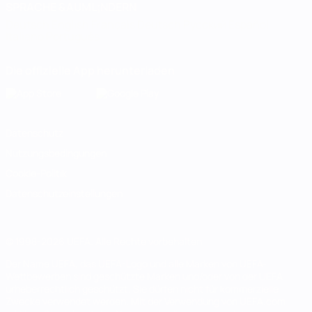
SPRACHE &AUML;NDERN
Deutsch
English
Français
Deutsch
Русский
Español
Italiano
Português
Die offizielle App herunterladen
Datenschutz
Nutzungsbedingungen
Cookie-Politik
Datenschutzeinstellungen
© 1998-2026 UEFA. Alle Rechte vorbehalten
Der Name UEFA, das UEFA-Logo und alle Marken von UEFA-
Wettbewerben sind geschützte Marken und/oder von der UEFA
urheberrechtlich geschützt. Sie dürfen nicht für kommerzielle
Zwecke verwendet werden. Mit der Verwendung von UEFA.com