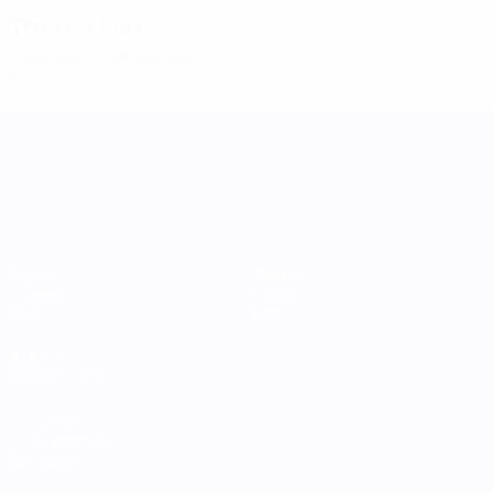
Trainer/-in
Thorsteinn Halldorsson
ISL
UEFA Women's Nations League
Spiele
Teams
Gruppen
News
Stat.
Über
AUCH
BESUCHEN
UEFA.com
UEFA-Stiftung
für Kinder