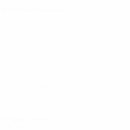
Mittelfeldspielerinnen
Alter
EM
T
B. Ágústsdóttir
2
ISL
31
5
-
K. Tryggvadóttir
7
ISL
21
6
-
Jóhannsdóttir
8
ISL
26
12
1
Brynjarsdóttir
10
ISL
34
5
-
Vilhjálmsdóttir
10
ISL
24
13
4
Hauksdóttir
15
ISL
30
3
-
Antonsdóttir
16
ISL
30
12
-
Gunnlaugsdóttir
19
ISL
25
3
-
Heiðarsdóttir
19
ISL
21
13
-
Stürmerinnen
Alter
EM
T
Jessen
3