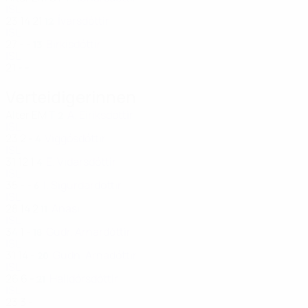
ISL
23
14
21
Ívarsdóttir
12
ISL
27
-
-
Birkisdóttir
13
ISL
21
-
-
Verteidigerinnen
Alter
EM
T
A. Eiríksdóttir
2
ISL
23
2
-
Viggósdóttir
4
ISL
31
12
1
E. Vidarsdóttir
4
ISL
35
-
-
I. Sigurdardóttir
6
ISL
28
14
2
Anasi
11
ISL
34
1
-
Gudr. Arnardóttir
18
ISL
31
14
-
Gudn. Árnadóttir
20
ISL
26
6
-
Halldórsdóttir
21
ISL
23
3
-