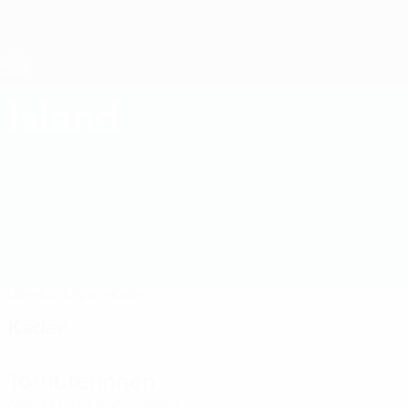
Direkt
zum
Hauptinhalt
Nations League &amp; Women's EURO
Erhalten
Live-Ergebnisse &amp; Statistiken
UEFA Women's Nations League
Island
Island Women's European Qualifiers 2027
Liga
Überblick
Spiele
Kader
Kader
Torhüterinnen
Alter
EM
GT
Rúnarsdóttir
1