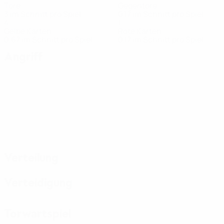
Tore
Gegentore
3 im Schnitt pro Spiel
0,17 im Schnitt pro Spiel
4
1
Gelbe Karten
Rote Karten
0,67 im Schnitt pro Spiel
0,17 im Schnitt pro Spiel
Angriff
Verteilung
Verteidigung
Torwartspiel