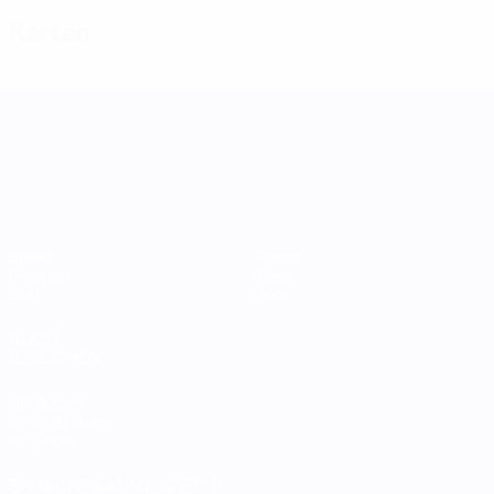
Karten
UEFA Women's Nations League
Spiele
Teams
Gruppen
News
Stat.
Über
AUCH
BESUCHEN
UEFA.com
UEFA-Stiftung
für Kinder
SPRACHE &AUML;NDERN