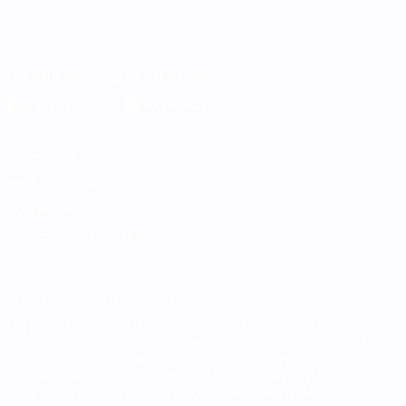
Deutsch
English
Français
Deutsch
Русский
Español
Italiano
Português
Die offizielle App herunterladen
Datenschutz
Nutzungsbedingungen
Cookie-Politik
Datenschutzeinstellungen
© 1998-2026 UEFA. Alle Rechte vorbehalten
Der Name UEFA, das UEFA-Logo und alle Marken von UEFA-
Wettbewerben sind geschützte Marken und/oder von der UEFA
urheberrechtlich geschützt. Sie dürfen nicht für kommerzielle
Zwecke verwendet werden. Mit der Verwendung von UEFA.com
erklären Sie sich mit den Nutzungsbedingungen und der