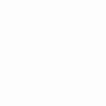
Direkt
zum
Hauptinhalt
Nations League &amp; Women's EURO
Erhalten
Live-Ergebnisse &amp; Statistiken
UEFA Women's Nations League
Deutschland
Deutschland Statistiken Women's European Qualifiers 2027
Liga
Überblick
Spiele
Kader
Wichtige Statistiken
18
1