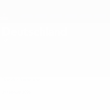
Direkt
zum
Hauptinhalt
Nations League &amp; Women's EURO
Erhalten
Live-Ergebnisse &amp; Statistiken
UEFA Women's Nations League
Deutschland
Deutschland Women's European Qualifiers 2027
Liga
Überblick
Spiele
Kader
21 Februar 2025