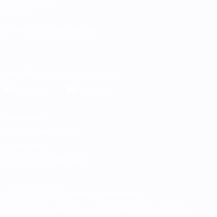
UEFA-Stiftung
für Kinder
SPRACHE &AUML;NDERN
Deutsch
English
Français
Deutsch
Русский
Español
Italiano
Português
Die offizielle App herunterladen
Datenschutz
Nutzungsbedingungen
Cookie-Politik
Datenschutzeinstellungen
© 1998-2026 UEFA. Alle Rechte vorbehalten
Der Name UEFA, das UEFA-Logo und alle Marken von UEFA-