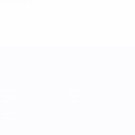
02 Dezember 2025
UEFA Women's Nations League
Spiele
Teams
Gruppen
News
Stat.
Über
AUCH
BESUCHEN
UEFA.com