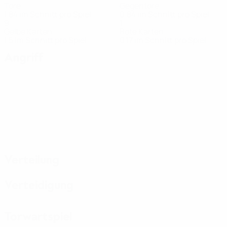
Tore
Gegentore
1,84 im Schnitt pro Spiel
0,84 im Schnitt pro Spiel
9
1
Gelbe Karten
Rote Karten
1,5 im Schnitt pro Spiel
0,17 im Schnitt pro Spiel
Angriff
Verteilung
Verteidigung
Torwartspiel