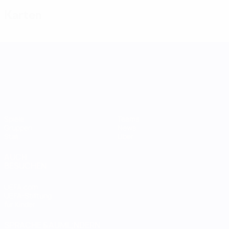
Karten
UEFA Women's Nations League
Spiele
Teams
Gruppen
News
Stat.
Über
AUCH
BESUCHEN
UEFA.com
UEFA-Stiftung
für Kinder
SPRACHE &AUML;NDERN