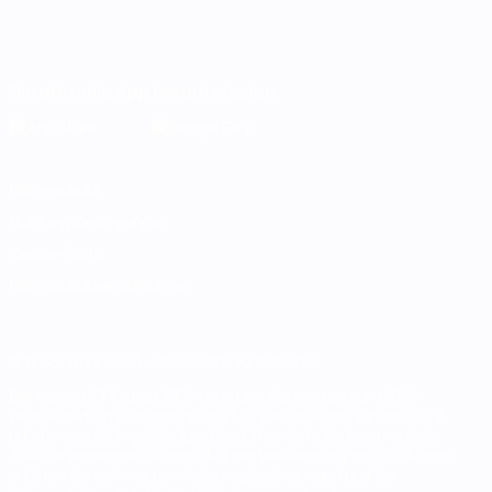
Deutsch
English
Français
Deutsch
Русский
Español
Italiano
Português
Die offizielle App herunterladen
Datenschutz
Nutzungsbedingungen
Cookie-Politik
Datenschutzeinstellungen
© 1998-2026 UEFA. Alle Rechte vorbehalten
Der Name UEFA, das UEFA-Logo und alle Marken von UEFA-
Wettbewerben sind geschützte Marken und/oder von der UEFA
urheberrechtlich geschützt. Sie dürfen nicht für kommerzielle
Zwecke verwendet werden. Mit der Verwendung von UEFA.com
erklären Sie sich mit den Nutzungsbedingungen und der