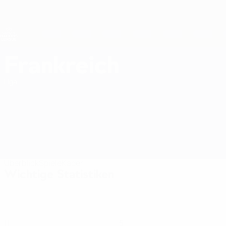
Direkt
zum
Hauptinhalt
Nations League &amp; Women's EURO
Erhalten
Live-Ergebnisse &amp; Statistiken
UEFA Women's Nations League
Frankreich
Frankreich Women's European Qualifiers 2027
Liga
Überblick
Spiele
Kader
Wichtige Statistiken
11
5