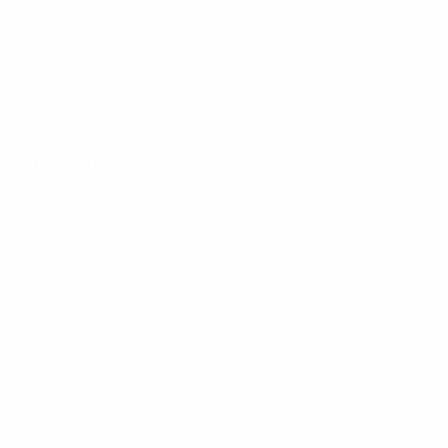
FRA
35
1
-
Baltimore
17
FRA
26
16
7
Fazer
18
FRA
22
2
-
Benyahia
18
FRA
23
-
-
Stürmerinnen
Alter
EM
T
Malard
9
FRA
26
12
5
Le Sommer
9
FRA
37
3
-
Mateo
10
FRA
28
12
4
Diani
11
FRA
31
11
2
Katoto
12
FRA
27
13
4
Feller
14
FRA
24
2
-
Gago
15
FRA
27
10
1
D. Cascarino
20
FRA