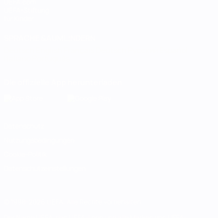
UEFA.com
UEFA-Stiftung
für Kinder
SPRACHE &AUML;NDERN
Deutsch
English
Français
Deutsch
Русский
Español
Italiano
Português
Die offizielle App herunterladen
Datenschutz
Nutzungsbedingungen
Cookie-Politik
Datenschutzeinstellungen
© 1998-2026 UEFA. Alle Rechte vorbehalten
Der Name UEFA, das UEFA-Logo und alle Marken von UEFA-