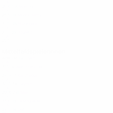
FRA
25
10
1
Morroni
14
FRA
28
3
-
Mbock Bathy
19
FRA
31
11
1
N'Dongala
23
FRA
21
7
-
Bogaert
23
FRA
22
1
-
Mittelfeldspielerinnen
Alter
EM
T
Toletti
6
FRA
31
5
-
Jean-François
6
FRA
24
14
-
Karchaoui
7
FRA
30
15
3
Geyoro
8
FRA
29
16
2
Majri
10
FRA
33
4
-
Le Moguedec
13
FRA
24
5
-
Dali
15