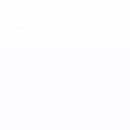
29
10
-
Bussy
22
FRA
25
5
-
Trainer/-in
Laurent Bonadei
FRA
UEFA Women's Nations League
Spiele
Teams
Gruppen
News
Stat.
Über
AUCH
BESUCHEN