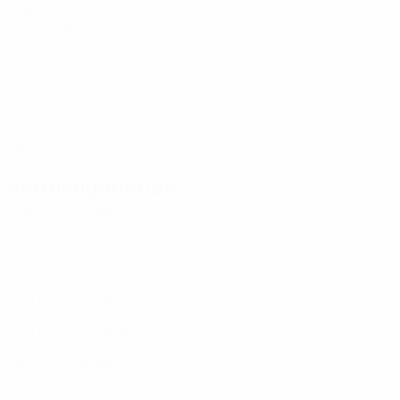
FRA
24
-
-
Lerond
1
FRA
26
-
-
Chavas
1
FRA
28
-
-
Peyraud-Magnin
16
FRA
34
13
12
Picaud
21
FRA
28
3
1
Verteidigerinnen
Alter
EM
T
Lakrar
2
FRA
26
12
-
Renard
3
FRA
36
1
-
Samoura
3
FRA
22
9
-
Sombath
4
FRA
22
9
-
De Almeida
5
FRA
28
10
1
Sangaré
12
FRA
20
3
-
Bacha
13