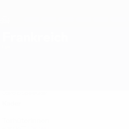
Direkt
zum
Hauptinhalt
Nations League &amp; Women's EURO
Erhalten
Live-Ergebnisse &amp; Statistiken
UEFA Women's Nations League
Frankreich
Frankreich Women's European Qualifiers 2027
Liga
Überblick
Spiele
Kader
Kader
Torhüterinnen
Alter
EM
GT
Petiteau
1