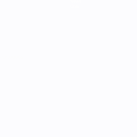
News
Über
Português