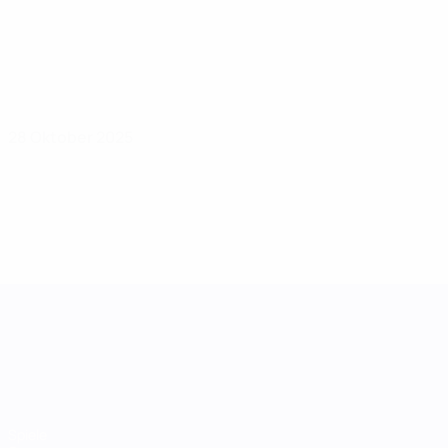
28 Oktober 2025
UEFA Women's Nations League
Spiele