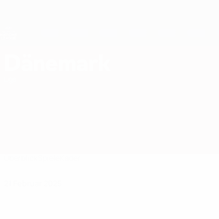
Direkt
zum
Hauptinhalt
Nations League &amp; Women's EURO
Live-Ergebnisse &amp; Statistiken
UEFA Women's Nations League
Dänemark
Dänemark Women's European Qualifiers 2027
Liga
Überblick
Spiele
Kader
21 Februar 2025