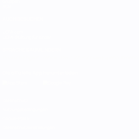
Gruppen
Stat.
AUCH BESUCHEN
UEFA.com
UEFA-Stiftung für Kinder
SPRACHE &AUML;NDERN
Deutsch
English
Français
Deutsch
Русский
Español
Italiano
Die offizielle App herunterladen
Datenschutz
Nutzungsbedingungen
Cookie-Politik
Datenschutzeinstellungen