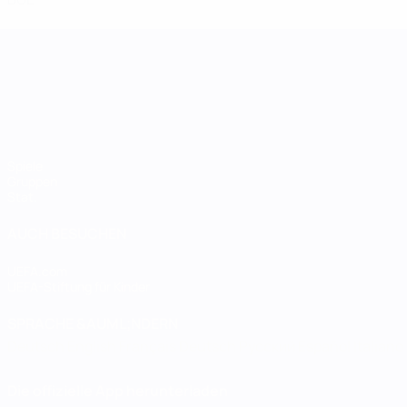
UEFA Women's Nations League
Spiele
Gruppen
Stat.
AUCH BESUCHEN
UEFA.com
UEFA-Stiftung für Kinder
SPRACHE &AUML;NDERN
Deutsch
English
Français
Deutsch
Русский
Español
Italiano
Die offizielle App herunterladen