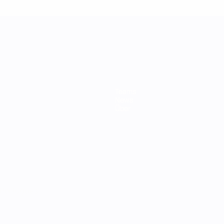
Teams
News
Über
Português