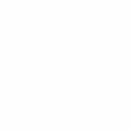
Alter
EM
T
Shopska
7
BUL
25
4
-
Rasina
8
BUL
27
9
2
L. Petrova
9
BUL
27
10
3
Yaneva
13
BUL
25
9
2
D. Ivanova
14
BUL
22
6
3
P. Demirova
15
BUL
20
4
-
Ravnachka
16
BUL
18
2
-
S. Petkova
17
BUL
32
-
-
Dimanova
18
BUL
19
3
-
N. Ivanova
21
BUL
21
-
-
Trainer/-in
Silviya Radoyska
BUL