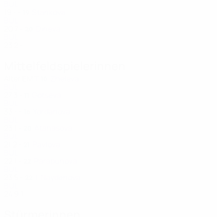
BUL
19
-
-
Stankova
19
BUL
20
7
-
Dineva
20
BUL
23
2
-
Mittelfeldspielerinnen
Alter
EM
T
Zheleva
10
BUL
27
3
-
Gotseva
11
BUL
33
-
-
Yordanova
16
BUL
23
1
-
Atanasova
20
BUL
21
2
-
Pavlova
21
BUL
22
1
-
Parapunova
22
BUL
23
5
-
I. Naydenova
22
BUL
24
9
1
Stürmerinnen