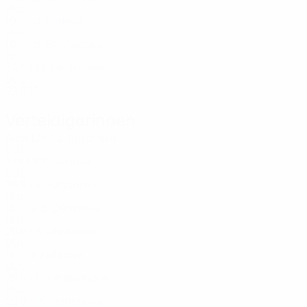
BUL
19
-
-
Radeva
12
BUL
16
-
-
Shahanska
12
BUL
34
1
3
Karakoleva
23
BUL
22
9
15
Verteidigerinnen
Alter
EM
T
Boycheva
2
BUL
31
8
1
Y. Ivanova
3
BUL
25
5
-
Halyanova
4
BUL
18
1
-
B. Demirova
5
BUL
20
6
-
Chalakova
5
BUL
18
1
-
Kefalova
6
BUL
25
4
-
Karaivanova
11
BUL
22
9
-
Kamenova
15