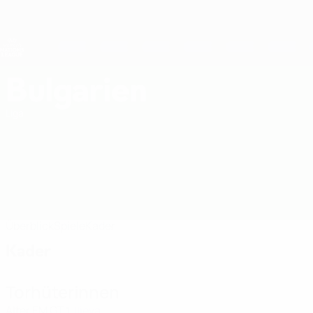
Direkt
zum
Hauptinhalt
Nations League &amp; Women's EURO
Live-Ergebnisse &amp; Statistiken
UEFA Women's Nations League
Bulgarien
Bulgarien Women's European Qualifiers 2027
Liga
Überblick
Spiele
Kader
Kader
Torhüterinnen
Alter
EM
GT
Ilieva
1