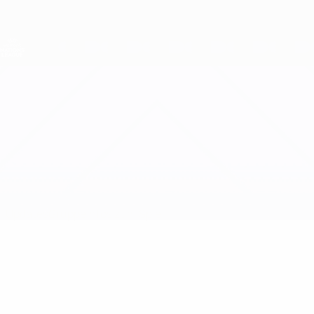
Direkt
zum
Hauptinhalt
Nations League &amp; Women's EURO
Erhalten
Live-Ergebnisse &amp; Statistiken
UEFA Women's Nations League
Liechtenstein vs Kasachstan
Updates
Gruppe
Infos zum Spiel