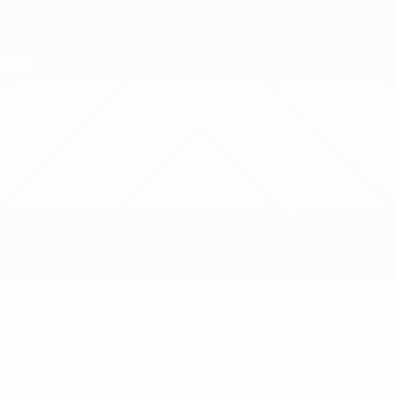
Direkt
zum
Hauptinhalt
Nations League &amp; Women's EURO
Erhalten
Live-Ergebnisse &amp; Statistiken
UEFA Women's Nations League
Liechtenstein vs Kasachstan
Updates
Gruppe
Infos zum Spiel