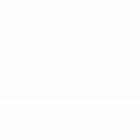
Direkt
zum
Hauptinhalt
Nations League &amp; Women's EURO
Erhalten
Live-Ergebnisse &amp; Statistiken
UEFA Women's Nations League
Slowenien vs Türkei
Updates
Gruppe
Infos zum Spiel