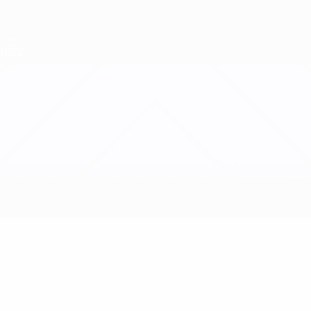
Direkt
zum
Hauptinhalt
Nations League &amp; Women's EURO
Erhalten
Live-Ergebnisse &amp; Statistiken
UEFA Women's Nations League
Slowenien vs Türkei
Updates
Gruppe
Infos zum Spiel