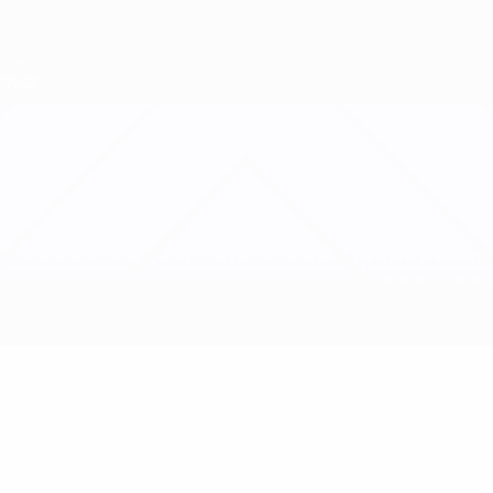
Direkt
zum
Hauptinhalt
Nations League &amp; Women's EURO
Erhalten
Live-Ergebnisse &amp; Statistiken
UEFA Women's Nations League
Rumänien vs Polen
Updates
Gruppe
Infos zum Spiel