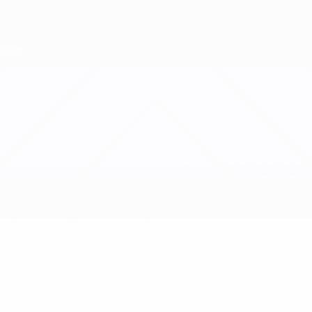
Direkt
zum
Hauptinhalt
Nations League &amp; Women's EURO
Erhalten
Live-Ergebnisse &amp; Statistiken
UEFA Women's Nations League
Rumänien vs Polen
Updates
Gruppe
Infos zum Spiel