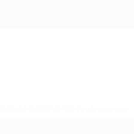
-148df89ea5e1-8fa63590fb30-1000--fifa-uefa-suspendieren-
>