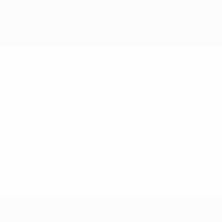
Direkt
zum
Hauptinhalt
UEFA Women's Futsal EURO
Iran
Iran Statistiken Women’s Futsal European Qualifiers 2025
Überblick
Spiele
Statistiken
Kader
* Bis auf Weiteres ausgeschlossen. <a href='https://de.
UEFA Women's Futsal EURO