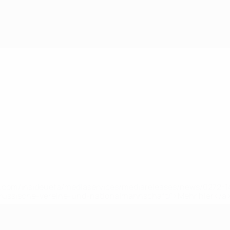
uefa.com/insideuefa/mediaservices/mediareleases/news/0272
russische-vereine-und-nationalmannschaft/'>Mehr hier</a