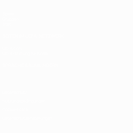
Spiele
Gruppen
Stat.
SEITEN IM UEFA-NETZWERK
UEFA.com
UEFA-Stiftung für Kinder
SPRACHE &AUML;NDERN
Deutsch
English
Français
Deutsch
Русский
Español
Italiano
Datenschutz
Nutzungsbedingungen
Cookie-Politik
Datenschutzeinstellungen